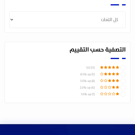
التصفية حسب التقييم
5.0 (11)
4.5 & up (3)
3.0 & up (4)
2.0 & up (6)
1.0 & up (1)