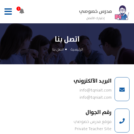
1
مدرس خصوصي
إختيارك الأفضل
اتصل بنا
الرئيسية
اتصل بنا
البريد الألكتروني
info@tqniait.com
info@tqniait.com
رقم الجوال
موقع مدرس خصوصي
Private Teacher Site