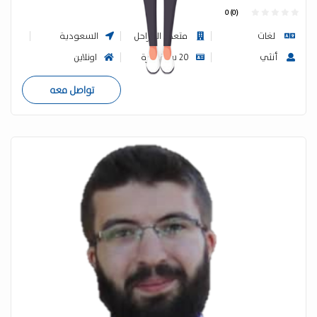
0 (0)
لغات
متعدد المراحل
السعودية
أنثي
20 سنة خبرة
اونلاين
تواصل معه