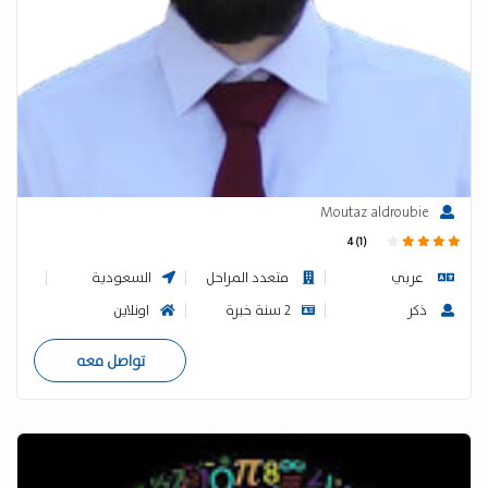
مهندس ميكانيك على استعداد بإعطاء دروس بمواد هندسة
المكيانيك بالإضافة الى مواد الفيزياء والرياضيات للمرحلة
الإعدادية والثانوية
Moutaz aldroubie
4 (1)
عربي
متعدد المراحل
السعودية
ذكر
2 سنة خبرة
اونلاين
تواصل معه