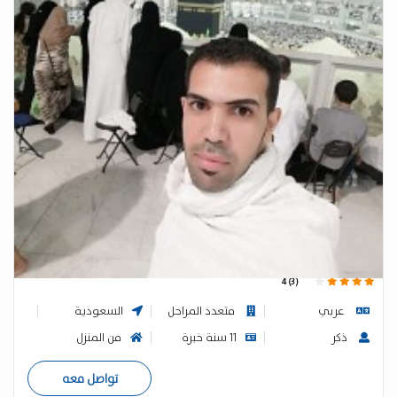
معلم لغه انجليزية 0566427749 جده
مصطفي الشيخ
4 (3)
عربي
متعدد المراحل
السعودية
ذكر
11 سنة خبرة
من المنزل
تواصل معه