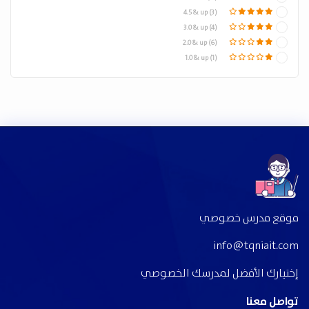
4.5 & up (3)
3.0 & up (4)
2.0 & up (6)
1.0 & up (1)
موقع مدرس خصوصي
info@tqniait.com
إختيارك الأفضل لمدرسك الخصوصي
تواصل معنا