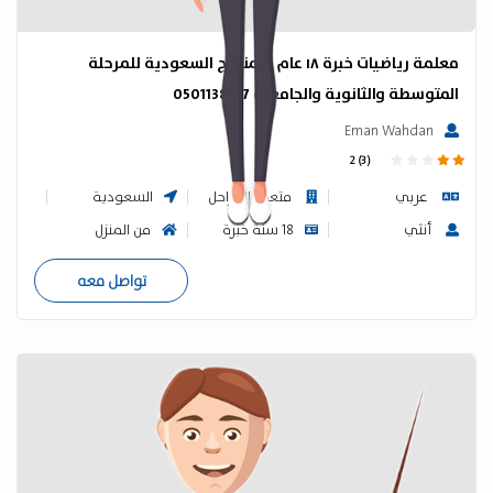
معلمة رياضيات خبرة ١٨ عام بالمناهج السعودية للمرحلة
المتوسطة والثانوية والجامعية 0501138137
Eman Wahdan
2 (3)
عربي
متعدد المراحل
السعودية
أنثي
18 سنة خبرة
من المنزل
تواصل معه