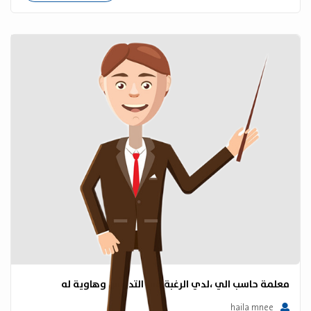
معلمة حاسب الي ،لدي الرغبة في التدريس وهاوية له
haila mnee