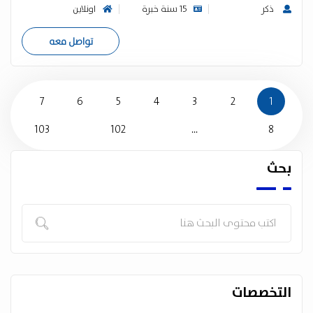
ذكر
15 سنة خبرة
اونلاين
تواصل معه
7
6
5
4
3
2
1
103
102
...
8
بحث
التخصصات