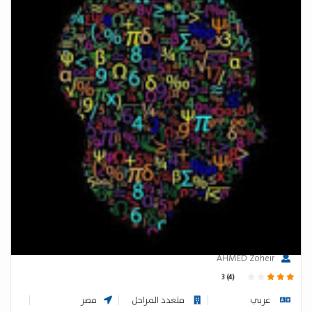
مدرس math متخصص فى الرياضيات ثانوى - جامعى منهج
سعودى وامريكى ومصرى
AHMED Zoheir
3 (4)
عربي
متعدد المراحل
مصر